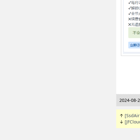
2024-08-2
↑
[SsdA
↓
[JFC